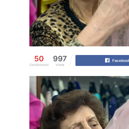
50
997
Faceboo
Condivisioni
Visite