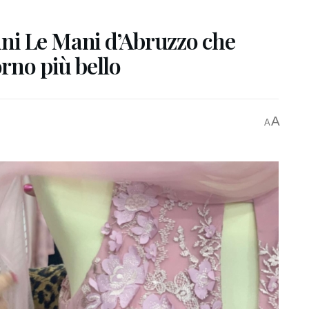
nni Le Mani d’Abruzzo che
orno più bello
A
A