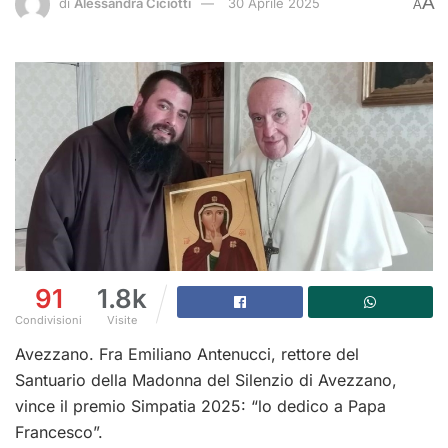
A
di
Alessandra Ciciotti
30 Aprile 2025
A
91
1.8k
Condivisioni
Visite
Avezzano. Fra Emiliano Antenucci, rettore del
Santuario della Madonna del Silenzio di Avezzano,
vince il premio Simpatia 2025: “lo dedico a Papa
Francesco”.