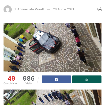
A
di
Annunziata Morelli
28 Aprile 2021
A
49
986
Condivisioni
Visite