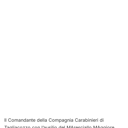
Il Comandante della Compagnia Carabinieri di
Tagliacozzo con l’ausilio del MAresciallo MAggiore