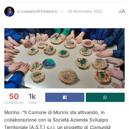
A
di
Luisiana Di Federico
26 Novembre 2022
A
50
1k
Condivisioni
Visite
Morino. “Il Comune di Morino sta attivando, in
collaborazione con la Società Azienda Sviluppo
Territoriale (A.S.T.) s.r.l, un progetto di
Comunità