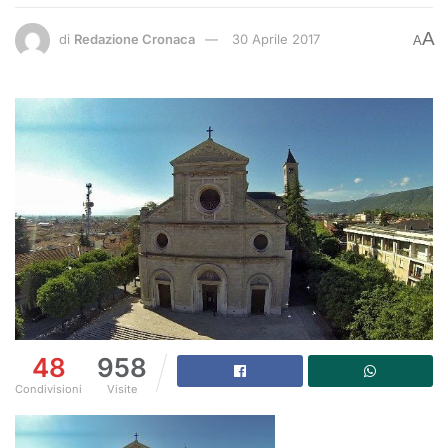
A
di
Redazione Cronaca
30 Aprile 2017
A
48
958
Condivisioni
Visite