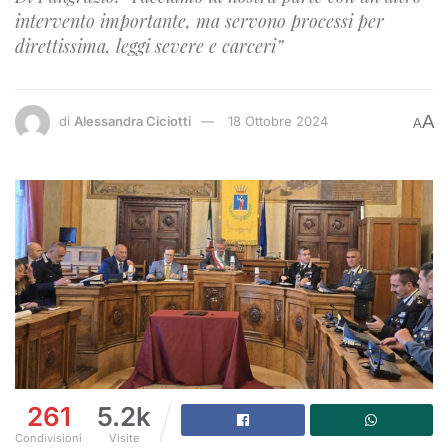
intervento importante, ma servono processi per
direttissima, leggi severe e carceri”
A
di
Alessandra Ciciotti
18 Ottobre 2024
A
261
5.2k
Condivisioni
Visite