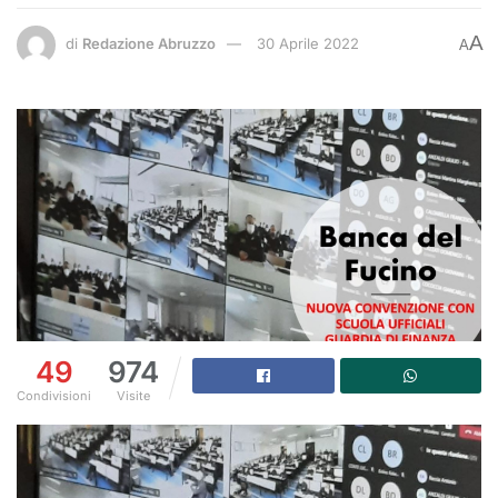
A
di
Redazione Abruzzo
30 Aprile 2022
A
49
974
Condivisioni
Visite