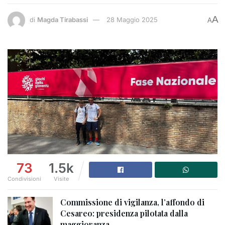
A
di
Magda Tirabassi
28 Maggio 2025
A
73
1.5k
Condivisioni
Visite
Commissione di vigilanza, l’affondo di
Cesareo: presidenza pilotata dalla
maggioranza