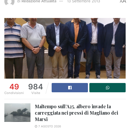
A
di
Redazione Attualità
13 Settembre 2013
A
49
984
Condivisioni
Visite
Maltempo sull’A25, albero invade la
carreggiata nei pressi di Magliano dei
Marsi
7 AGOSTO 2026