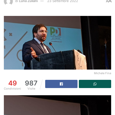
A
di
Luna Zuliani
23 Settembre 2022
A
Michele Fina
49
987
Condivisioni
Visite