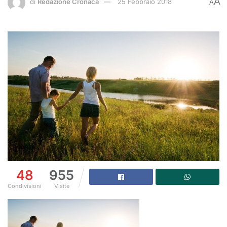
A
di
Redazione Cronaca
25 Febbraio 2018
A
48
955
Condivisioni
Visite