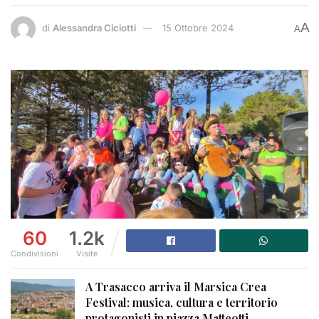
A
di
Alessandra Ciciotti
15 Ottobre 2024
A
60
1.2k
Condivisioni
Visite
A Trasacco arriva il Marsica Crea
Festival: musica, cultura e territorio
protagonisti in piazza Matteotti