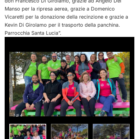
don Francesco Di Girolamo, grazie ad
Angelo Del
Manso
per la ripresa aerea, grazie a
Domenico
Vicaretti
per la donazione della recinzione e grazie a
Kevin Di Girolamo
per il trasporto della panchina.
Parrocchia Santa Lucia”.
-
+
1
di 4