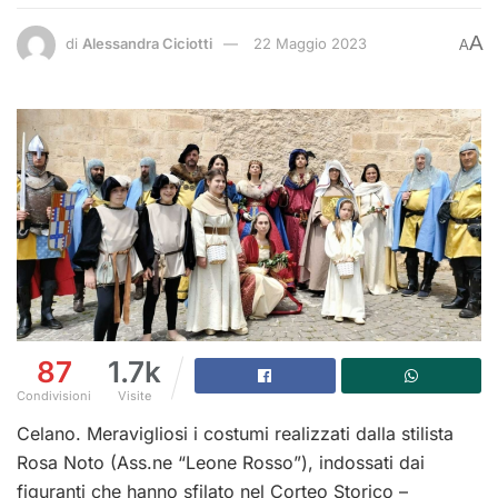
A
di
Alessandra Ciciotti
22 Maggio 2023
A
87
1.7k
Condivisioni
Visite
Celano. Meravigliosi i costumi realizzati dalla stilista
Rosa Noto (Ass.ne “Leone Rosso”), indossati dai
figuranti che hanno sfilato nel Corteo Storico –