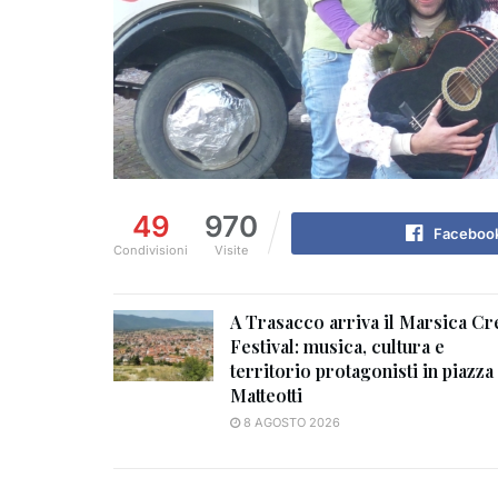
49
970
Faceboo
Condivisioni
Visite
A Trasacco arriva il Marsica Cr
Festival: musica, cultura e
territorio protagonisti in piazza
Matteotti
8 AGOSTO 2026