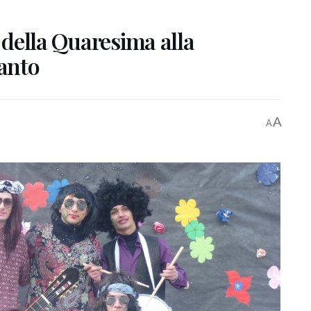
o della Quaresima alla
Santo
A
A