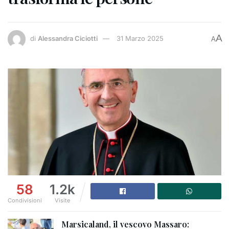
A
di
Alessandra Ciciotti
31 Marzo 2025
A
58
1.2k
Condivisioni
Visite
Marsicaland, il vescovo Massaro: