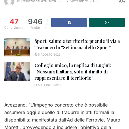
A
di
Redazione Attualità
7 Settembre 2013
A
47
946
Condivisioni
Visite
Sport, salute e territorio: prende il via a
Trasacco la “Settimana dello Sport”
5 AGOSTO 2026
Collegio unico, la replica di Lugini:
“Nessuna frattura, solo il diritto di
rappresentare il territorio”
5 AGOSTO 2026
Avezzano. “L’impegno concreto che è possibile
assumere oggi è quello di tradurre in atti formali la
disponibilità manifestata dall’Ad delle Ferrovie, Mauro
Moretti, provvedendo a includere l’obiettivo della