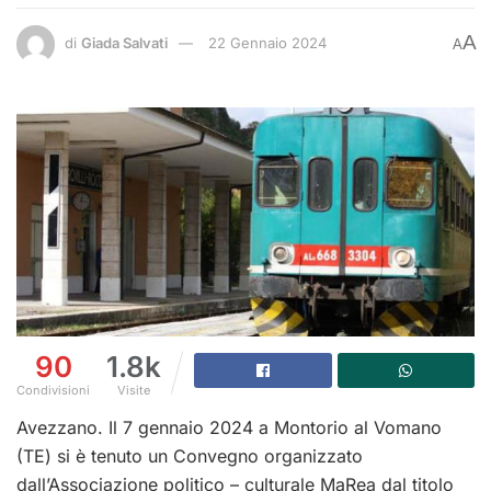
A
di
Giada Salvati
22 Gennaio 2024
A
90
1.8k
Condivisioni
Visite
Avezzano. Il 7 gennaio 2024 a Montorio al Vomano
(TE) si è tenuto un Convegno organizzato
dall’Associazione politico – culturale MaRea dal titolo