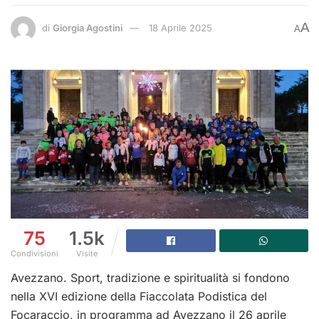
A
di
Giorgia Agostini
18 Aprile 2025
A
75
1.5k
Condivisioni
Visite
Avezzano. Sport, tradizione e spiritualità si fondono
nella XVI edizione della Fiaccolata Podistica del
Focaraccio, in programma ad Avezzano il 26 aprile