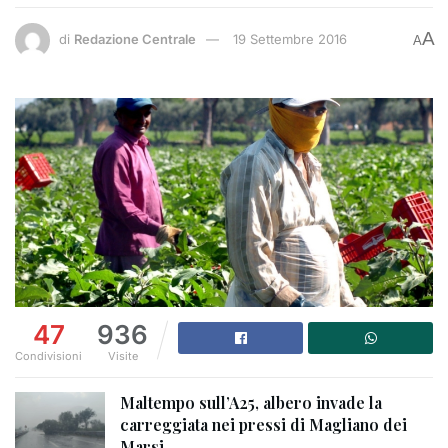
A
di
Redazione Centrale
19 Settembre 2016
A
47
936
Condivisioni
Visite
Maltempo sull’A25, albero invade la
carreggiata nei pressi di Magliano dei
Marsi