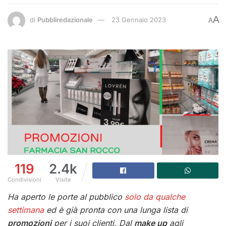
A
di
Pubbliredazionale
23 Gennaio 2023
A
119
2.4k
Condivisioni
Visite
Ha aperto le porte al pubblico
solo da qualche
settimana
ed è già pronta con una lunga lista di
promozioni
per i suoi clienti. Dal
make up
agli