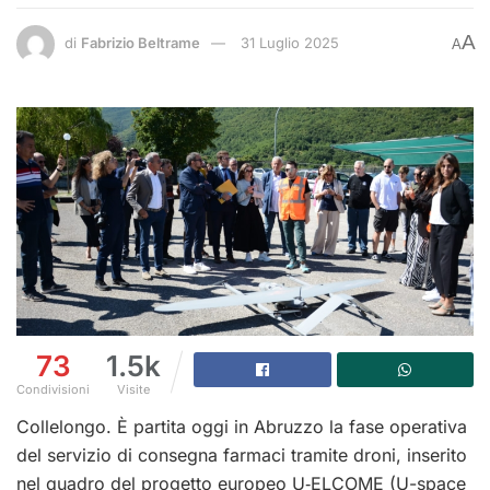
A
di
Fabrizio Beltrame
31 Luglio 2025
A
73
1.5k
Condivisioni
Visite
Collelongo. È partita oggi in Abruzzo la fase operativa
del servizio di consegna farmaci tramite droni, inserito
nel quadro del progetto europeo U‑ELCOME (U-space