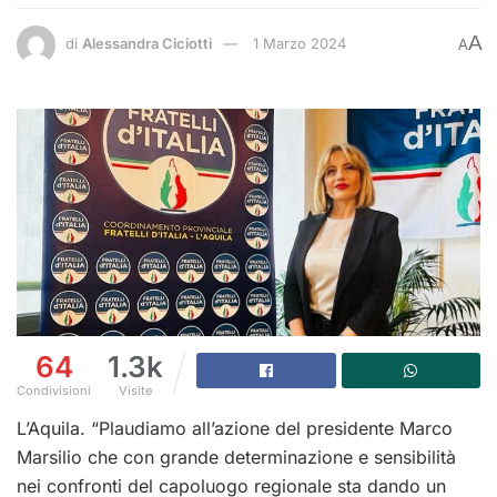
A
di
Alessandra Ciciotti
1 Marzo 2024
A
64
1.3k
Condivisioni
Visite
L’Aquila. “Plaudiamo all’azione del presidente Marco
Marsilio che con grande determinazione e sensibilità
nei confronti del capoluogo regionale sta dando un