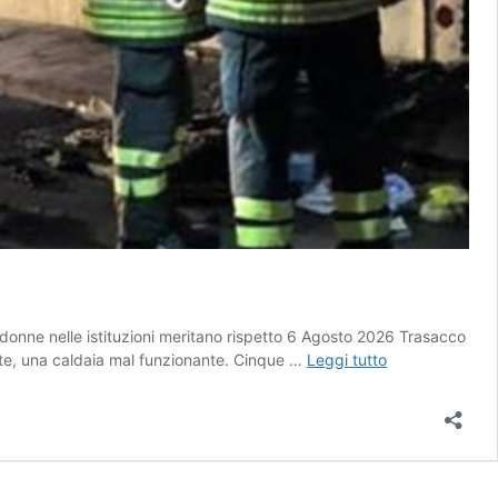
 donne nelle istituzioni meritano rispetto 6 Agosto 2026 Trasacco
Famiglia
ente, una caldaia mal funzionante. Cinque …
Leggi tutto
di
5
persone
intossicata
dal