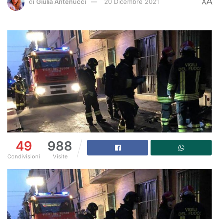
A
di
Giulia Antenucci
20 Dicembre 2021
A
49
988
Condivisioni
Visite