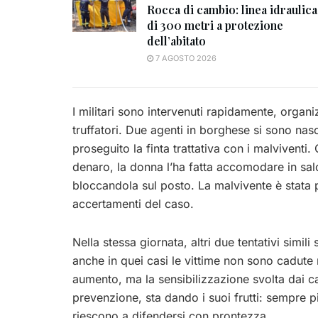
Rocca di cambio: linea idraulica
di 300 metri a protezione
dell’abitato
7 AGOSTO 2026
I militari sono intervenuti rapidamente, organ
truffatori. Due agenti in borghese si sono nasc
proseguito la finta trattativa con i malviventi. 
denaro, la donna l’ha fatta accomodare in salo
bloccandola sul posto. La malvivente è stata 
accertamenti del caso.
Nella stessa giornata, altri due tentativi simil
anche in quei casi le vittime non sono cadute ne
aumento, ma la sensibilizzazione svolta dai ca
prevenzione, sta dando i suoi frutti: sempre p
riescono a difendersi con prontezza.