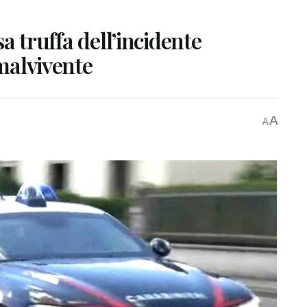
sa truffa dell’incidente
 malvivente
A
A