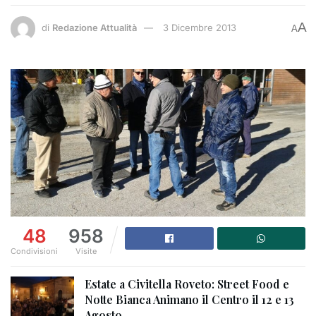
A
di
Redazione Attualità
3 Dicembre 2013
A
48
958
Condivisioni
Visite
Estate a Civitella Roveto: Street Food e
Notte Bianca Animano il Centro il 12 e 13
Agosto