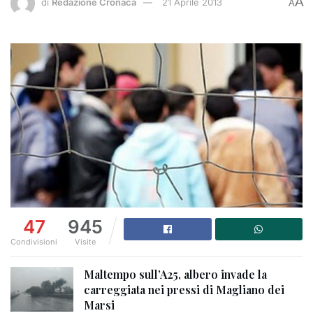
A
di
Redazione Cronaca
21 Aprile 2013
A
47
945
Condivisioni
Visite
Maltempo sull’A25, albero invade la
carreggiata nei pressi di Magliano dei
Marsi