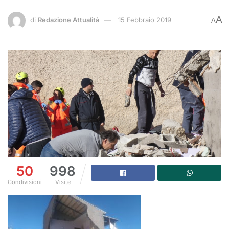
A
di
Redazione Attualità
15 Febbraio 2019
A
50
998
Condivisioni
Visite