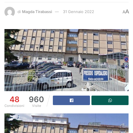
A
di
Magda Tirabassi
31 Gennaio 2022
A
48
960
Condivisioni
Visite