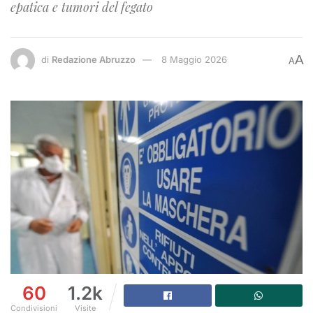
epatica e tumori del fegato
A
di
Redazione Abruzzo
8 Maggio 2026
A
60
1.2k
Condivisioni
Visite