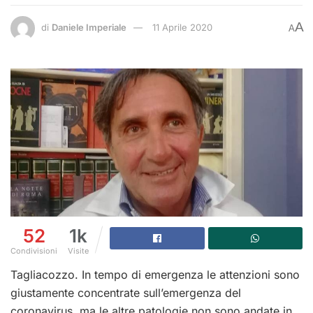
A
di
Daniele Imperiale
11 Aprile 2020
A
52
1k
Condivisioni
Visite
Tagliacozzo. In tempo di emergenza le attenzioni sono
giustamente concentrate sull’emergenza del
coronavirus, ma le altre patologie non sono andate in