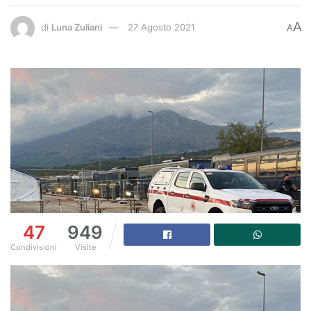
A
di
Luna Zuliani
27 Agosto 2021
A
47
949
Condivisioni
Visite