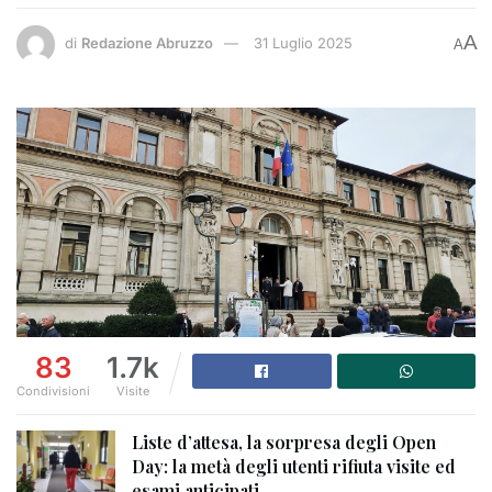
A
di
Redazione Abruzzo
31 Luglio 2025
A
83
1.7k
Condivisioni
Visite
Liste d’attesa, la sorpresa degli Open
Day: la metà degli utenti rifiuta visite ed
esami anticipati