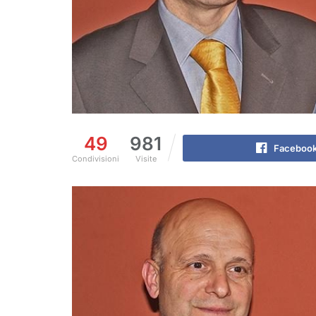
49
981
Faceboo
Condivisioni
Visite