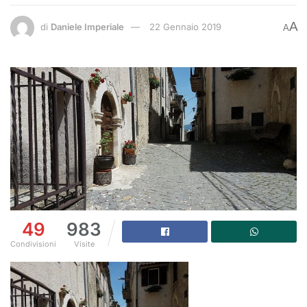
A
di
Daniele Imperiale
22 Gennaio 2019
A
49
983
Condivisioni
Visite