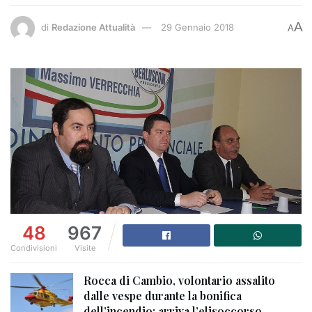
A
di
Redazione Attualità
29 Gennaio 2018
A
48
967
Condivisioni
Visite
Rocca di Cambio, volontario assalito
dalle vespe durante la bonifica
dell’incendio: arriva l’elisoccorso