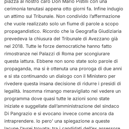
piazza al nostro caro Don Mario Pistilli con una
cerimonia tenutasi appena otto giorni fa. Infine indugio
un attimo sul Tribunale. Non condivido l’affermazione
che vuole realizzato solo un fiume di parole a scopo
propagandistico. Ricordo che la Geografia Giudiziaria
prevedeva la chiusura del Tribunale di Avezzano già
nel 2018. Tutte le forze democratiche hanno fatto
rimostranze nei Palazzi di Roma per scongiurare
questa iattura. Ebbene non sono state solo parole di
propaganda, ma si è ottenuta una proroga di due anni
e si sta continuando un dialogo con il Ministero per
rivedere questa insana decisione di ridurre i presidi di
legalità. Insomma rimango meravigliato nel vedere un
programma dove quasi tutte le azioni sono state
iniziate e suggellate dall’amministrazione del sindaco
Di Pangrazio e si evocano invece come ancora da
intraprendere. Io pero’ una spiegazione a queste
lacune l’avrei trovata; tra i candidati dell’ex assessore