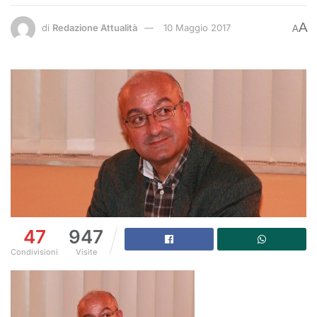
A
di
Redazione Attualità
10 Maggio 2017
A
47
947
Condivisioni
Visite