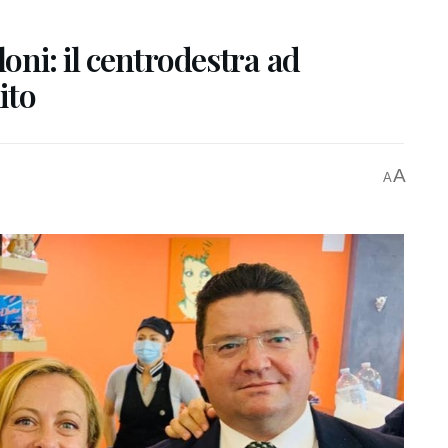
loni: il centrodestra ad
ito
A
A