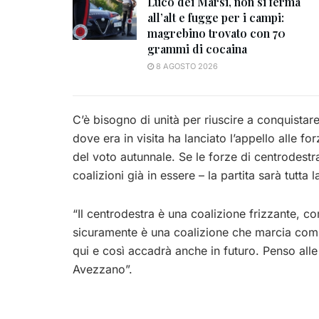
Luco dei Marsi, non si ferma
all’alt e fugge per i campi:
magrebino trovato con 70
grammi di cocaina
8 AGOSTO 2026
C’è bisogno di unità per riuscire a conquistar
dove era in visita ha lanciato l’appello alle fo
del voto autunnale. Se le forze di centrodest
coalizioni già in essere – la partita sarà tutta 
“Il centrodestra è una coalizione frizzante, c
sicuramente è una coalizione che marcia com
qui e così accadrà anche in futuro. Penso al
Avezzano”.