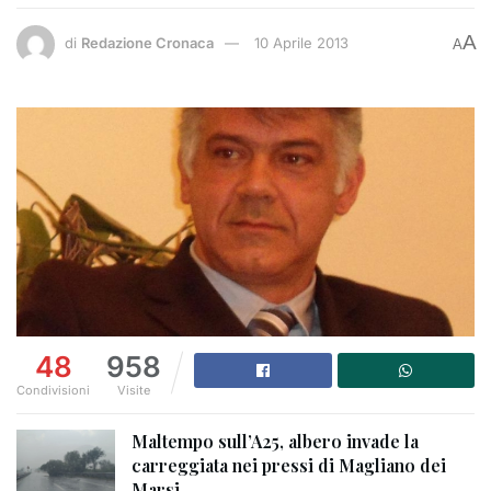
A
di
Redazione Cronaca
10 Aprile 2013
A
48
958
Condivisioni
Visite
Maltempo sull’A25, albero invade la
carreggiata nei pressi di Magliano dei
Marsi