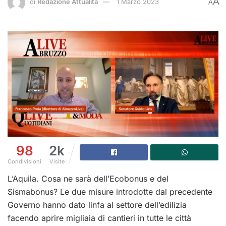
A
di
Redazione Attualità
1 Marzo 2023
A
98
2k
Condivisioni
Visite
L’Aquila. Cosa ne sarà dell’Ecobonus e del
Sismabonus? Le due misure introdotte dal precedente
Governo hanno dato linfa al settore dell’edilizia
facendo aprire migliaia di cantieri in tutte le città