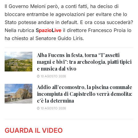
Il Governo Meloni però, a conti fatti, ha deciso di
bloccare entrambe le agevolazioni per evitare che lo
Stato potesse andare in default. E ora cosa succederà?
Nella rubrica
S
pazio
L
ive
il direttore Francesco Proia lo
ha chiesto al Senatore Guido Liris.
Alba Fucens in festa, torna “T’assetti
magni e bivi”: tra archeologia, piatti tipici
e musica dal vivo
10 AGOSTO 2026
Addio all’ecomostro, la piscina comunale
incompiuta di Capistrello verrà demolita:
c’è la determina
10 AGOSTO 2026
GUARDA IL VIDEO