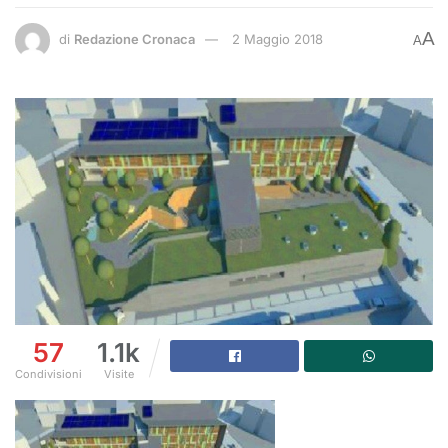
A
di
Redazione Cronaca
2 Maggio 2018
A
57
1.1k
Condivisioni
Visite