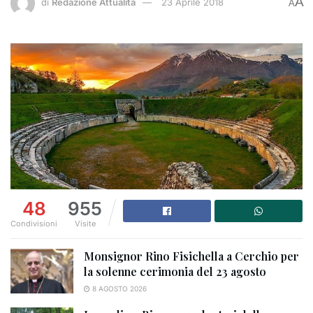
A
di
Redazione Attualità
23 Aprile 2018
A
48
955
Condivisioni
Visite
Monsignor Rino Fisichella a Cerchio per
la solenne cerimonia del 23 agosto
8 AGOSTO 2026