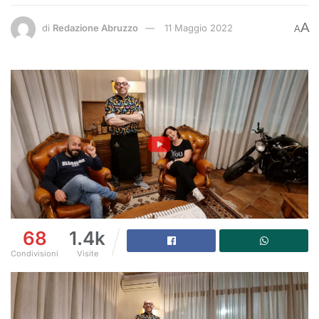
A
di
Redazione Abruzzo
11 Maggio 2022
A
68
1.4k
Condivisioni
Visite