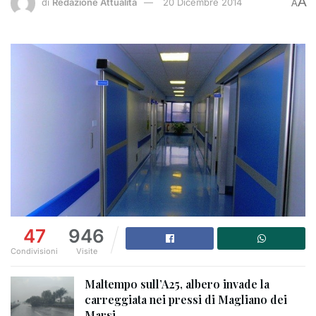
A
di
Redazione Attualità
20 Dicembre 2014
A
47
946
Condivisioni
Visite
Maltempo sull’A25, albero invade la
carreggiata nei pressi di Magliano dei
Marsi