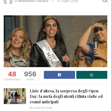
A
di
Redazione Cronaca
9 Luglio 2016
A
48
956
Condivisioni
Visite
Liste d’attesa, la sorpresa degli Open
Day: la metà degli utenti rifiuta visite ed
esami anticipati
6 AGOSTO 2026