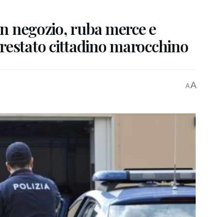
 un negozio, ruba merce e
restato cittadino marocchino
A
A