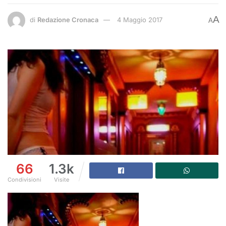
A
di
Redazione Cronaca
4 Maggio 2017
A
66
1.3k
Condivisioni
Visite