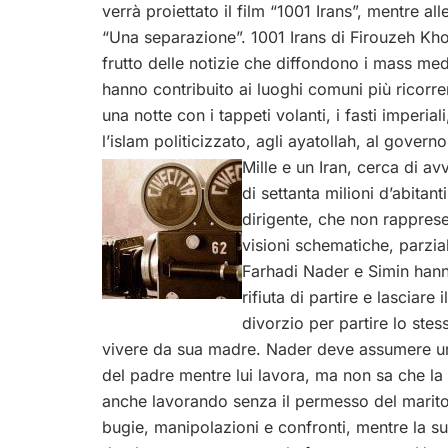
verrà proiettato il film “1001 Irans”, mentre all
“Una separazione”. 1001 Irans di Firouzeh Khos
frutto delle notizie che diffondono i mass med
hanno contribuito ai luoghi comuni più ricorren
una notte con i tappeti volanti, i fasti imperia
l’islam politicizzato, agli ayatollah, al gover
Mille e un Iran, cerca di a
di settanta milioni d’abitan
dirigente, che non rapprese
visioni schematiche, parzia
Farhadi Nader e Simin hanno
rifiuta di partire e lasciare
divorzio per partire lo stes
vivere da sua madre. Nader deve assumere un
del padre mentre lui lavora, ma non sa che la 
anche lavorando senza il permesso del marito.
bugie, manipolazioni e confronti, mentre la su