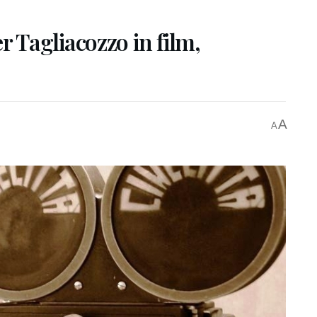
Tagliacozzo in film,
A
A