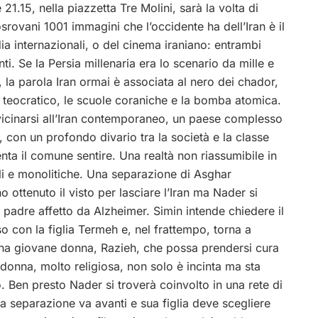
e 21.15, nella piazzetta Tre Molini, sarà la volta di
rovani 1001 immagini che l’occidente ha dell’Iran è il
ia internazionali, o del cinema iraniano: entrambi
ti. Se la Persia millenaria era lo scenario da mille e
li, la parola Iran ormai è associata al nero dei chador,
no teocratico, le scuole coraniche e la bomba atomica.
vvicinarsi all’Iran contemporaneo,
un paese complesso
ti, con un profondo divario tra la società e la classe
nta il comune sentire. Una realtà non riassumibile in
li e monolitiche. Una separazione di Asghar
 ottenuto il visto per lasciare l’Iran ma Nader si
 il padre affetto da Alzheimer. Simin intende chiedere il
so con la figlia Termeh e, nel frattempo, torna a
a giovane donna, Razieh, che possa prendersi cura
donna, molto religiosa, non solo è incinta ma sta
 Ben presto Nader si troverà coinvolto in una rete di
a separazione va avanti e sua figlia deve scegliere