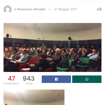
A
di
Redazione Attualità
27 Maggio 2017
A
47
943
Condivisioni
Visite