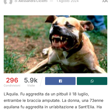
A
di
Alessandra Ciciotti
1 Agosto 2024
A
296
5.9k
Condivisioni
Visite
L’Aquila. Fu aggredita da un pitbull il 18 luglio,
entrambe le braccia amputate. La donna, una 73enne
aquilana fu aggredita in un’abitazione a Sant’Elia. Ha